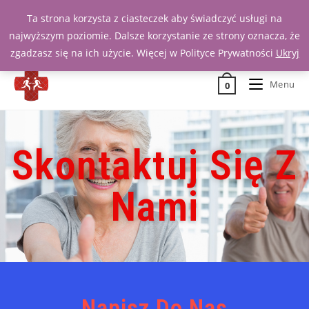
Ta strona korzysta z ciasteczek aby świadczyć usługi na
Zadzwoń 539 391 290
najwyższym poziomie. Dalsze korzystanie ze strony oznacza, że
zgadzasz się na ich użycie. Więcej w Polityce Prywatności
Ukryj
Menu
0
Skontaktuj Się Z
Nami
Napisz Do Nas