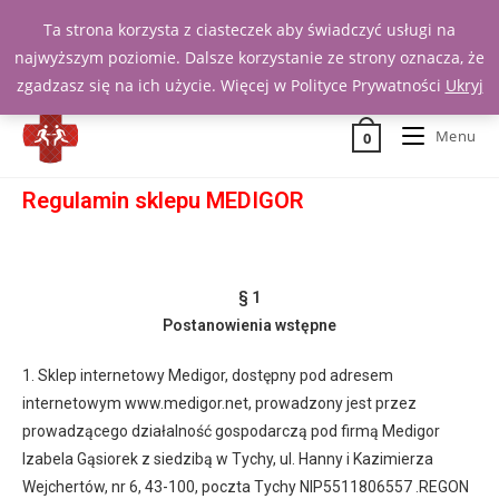
Ta strona korzysta z ciasteczek aby świadczyć usługi na
Zadzwoń 539 391 290
najwyższym poziomie. Dalsze korzystanie ze strony oznacza, że
zgadzasz się na ich użycie. Więcej w Polityce Prywatności
Ukryj
Menu
0
Regulamin sklepu MEDIGOR
§ 1
Postanowienia wstępne
1. Sklep internetowy Medigor, dostępny pod adresem
internetowym www.medigor.net, prowadzony jest przez
prowadzącego działalność gospodarczą pod firmą Medigor
Izabela Gąsiorek z siedzibą w Tychy, ul. Hanny i Kazimierza
Wejchertów, nr 6, 43-100, poczta Tychy NIP5511806557 .REGON