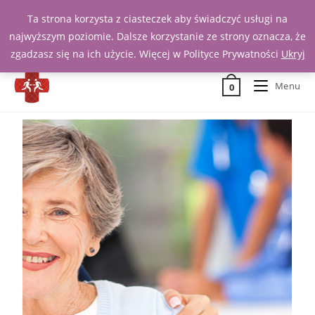
Ta strona korzysta z ciasteczek aby świadczyć usługi na
Zadzwoń 539 391 290
najwyższym poziomie. Dalsze korzystanie ze strony oznacza, że
zgadzasz się na ich użycie. Więcej w Polityce Prywatności
Ukryj
Menu
0
Realizujemy recepty
Realizujemy recepty
Realizujemy recepty
NFZ
NFZ
NFZ
Z radością dla klienta
Z radością dla klienta
Z radością dla klienta
Zapraszamy do realizacji recept
Zapraszamy do realizacji recept
Zapraszamy do realizacji recept