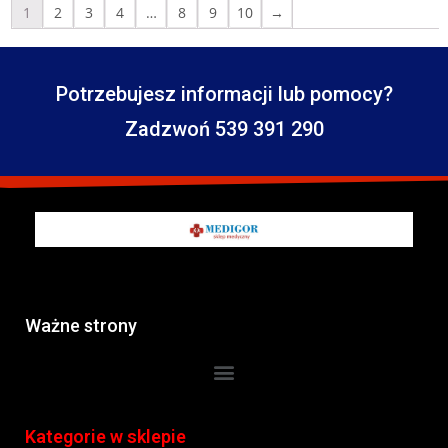
1
2
3
4
…
8
9
10
→
Potrzebujesz informacji lub pomocy?
Zadzwoń 539 391 290
Ważne strony
Kategorie w sklepie