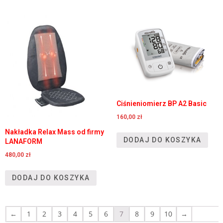
Ciśnieniomierz BP A2 Basic
160,00
zł
Nakładka Relax Mass od firmy
DODAJ DO KOSZYKA
LANAFORM
480,00
zł
DODAJ DO KOSZYKA
←
1
2
3
4
5
6
7
8
9
10
→