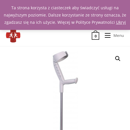
Ta strona korzysta z ciasteczek aby świadczyć usługi na
Zadzwoń 539 391 290
najwyższym poziomie. Dalsze korzystanie ze strony oznacza, że
zgadzasz się na ich użycie. Więcej w Polityce Prywatności
Ukryj
Menu
0