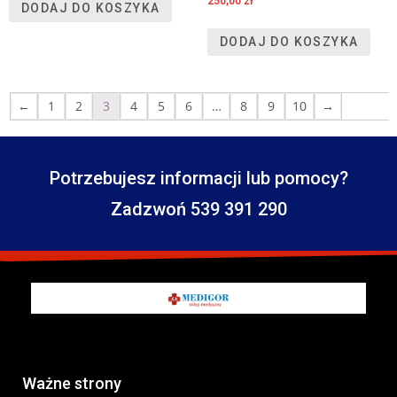
250,00
zł
DODAJ DO KOSZYKA
DODAJ DO KOSZYKA
←
1
2
3
4
5
6
…
8
9
10
→
Potrzebujesz informacji lub pomocy?
Zadzwoń 539 391 290
Ważne strony