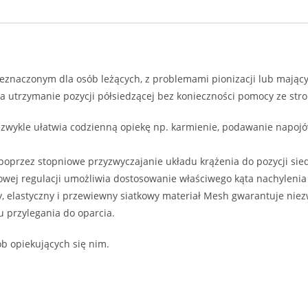
eznaczonym dla osób leżących, z problemami pionizacji lub mając
 utrzymanie pozycji półsiedzącej bez konieczności pomocy ze stro
ezwykle ułatwia codzienną opiekę np. karmienie, podawanie napoj
 poprzez stopniowe przyzwyczajanie układu krążenia do pozycji sie
iowej regulacji umożliwia dostosowanie właściwego kąta nachyleni
y, elastyczny i przewiewny siatkowy materiał Mesh gwarantuje niez
 przylegania do oparcia.
b opiekujących się nim.