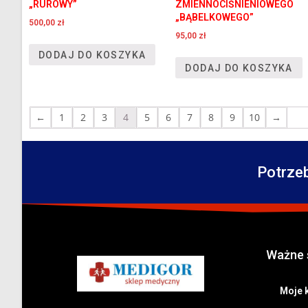
„RUROWY”
ZMIENNOCIŚNIENIOWEGO
„BĄBELKOWEGO”
500,00
zł
95,00
zł
DODAJ DO KOSZYKA
DODAJ DO KOSZYKA
←
1
2
3
4
5
6
7
8
9
10
→
Potrze
Ważne 
Moje 