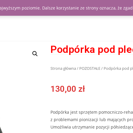
najwyższym poziomie. Dalsze korzystanie ze strony oznacza, że zgadz
Podpórka pod ple
Strona główna
/
POZOSTAŁE
/ Podpórka pod p
130,00
zł
Podpórka jest sprzętem pomocniczo-reha
z problemami pionizacji lub mających pr
Umożliwia utrzymanie pozycji półsiedzące