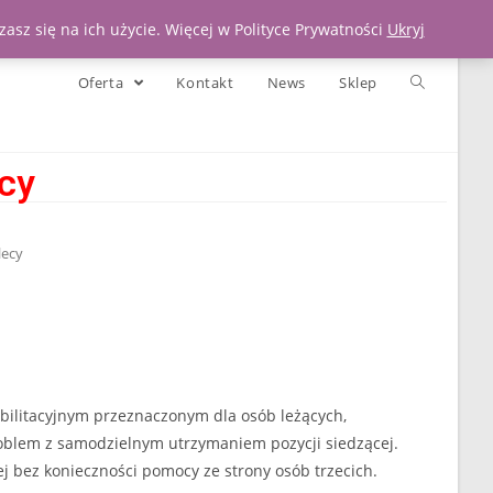
Moje konto
Koszyk
Zadzwoń 539 391 290
asz się na ich użycie. Więcej w Polityce Prywatności
Ukryj
Oferta
Kontakt
News
Sklep
cy
lecy
bilitacyjnym przeznaczonym dla osób leżących,
oblem z samodzielnym utrzymaniem pozycji siedzącej.
j bez konieczności pomocy ze strony osób trzecich.