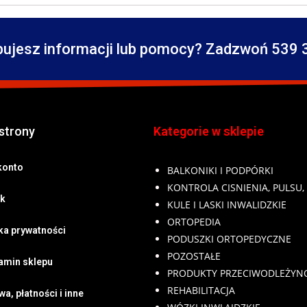
bujesz informacji lub pomocy? Zadzwoń 539 
strony
Kategorie w sklepie
konto
BALKONIKI I PODPÓRKI
KONTROLA CISNIENIA, PULSU,
k
KULE I LASKI INWALIDZKIE
ORTOPEDIA
yka prywatności
PODUSZKI ORTOPEDYCZNE
POZOSTAŁE
amin sklepu
PRODUKTY PRZECIWODLEŻY
REHABILITACJA
a, płatności i inne