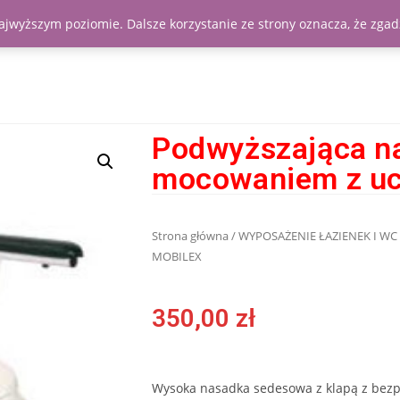
najwyższym poziomie. Dalsze korzystanie ze strony oznacza, że zgadz
Podwyższająca na
mocowaniem z u
Strona główna
/
WYPOSAŻENIE ŁAZIENEK I WC
MOBILEX
350,00
zł
Wysoka nasadka sedesowa z klapą z bez