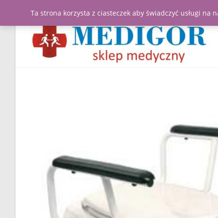
Ta strona korzysta z ciasteczek aby świadczyć usługi na 