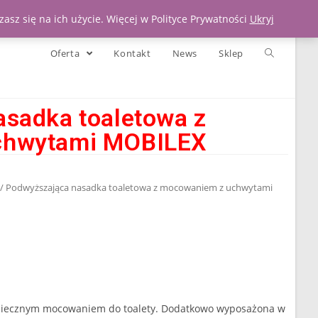
Moje konto
Koszyk
Zadzwoń 539 391 290
asz się na ich użycie. Więcej w Polityce Prywatności
Ukryj
Oferta
Kontakt
News
Sklep
sadka toaletowa z
chwytami MOBILEX
/ Podwyższająca nasadka toaletowa z mocowaniem z uchwytami
piecznym mocowaniem do toalety. Dodatkowo wyposażona w