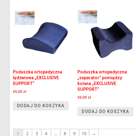
Poduszka ortopedyczna
Poduszka ortopedyczna
lędźwiowa „EXCLUSIVE
„separator” pomiędzy
SUPPORT”
kolana „EXCLUSIVE
SUPPORT”
65,00
zł
50,00
zł
DODAJ DO KOSZYKA
DODAJ DO KOSZYKA
1
2
3
4
…
8
9
10
→