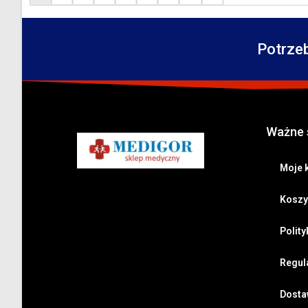
Potrze
Ważne 
Moje 
Koszy
Polit
Regul
Dostaw