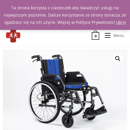
Ta strona korzysta z ciasteczek aby świadczyć usługi na
Zadzwoń 539 391 290
najwyższym poziomie. Dalsze korzystanie ze strony oznacza, że
zgadzasz się na ich użycie. Więcej w Polityce Prywatności
Ukryj
Menu
0