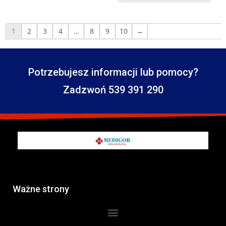
1
2
3
4
…
8
9
10
→
Potrzebujesz informacji lub pomocy?
Zadzwoń 539 391 290
Ważne strony