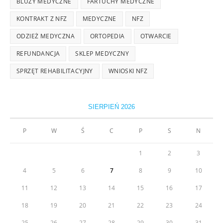
BLUZY MEDYCZNE
FARTUCHY MEDYCZNE
KONTRAKT Z NFZ
MEDYCZNE
NFZ
ODZIEŻ MEDYCZNA
ORTOPEDIA
OTWARCIE
REFUNDANCJA
SKLEP MEDYCZNY
SPRZĘT REHABILITACYJNY
WNIOSKI NFZ
SIERPIEŃ 2026
P
W
Ś
C
P
S
N
1
2
3
4
5
6
7
8
9
10
11
12
13
14
15
16
17
18
19
20
21
22
23
24
25
26
27
28
29
30
31