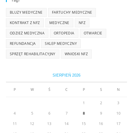
Tagi
BLUZY MEDYCZNE
FARTUCHY MEDYCZNE
KONTRAKT Z NFZ
MEDYCZNE
NFZ
ODZIEŻ MEDYCZNA
ORTOPEDIA
OTWARCIE
REFUNDANCJA
SKLEP MEDYCZNY
SPRZĘT REHABILITACYJNY
WNIOSKI NFZ
SIERPIEŃ 2026
P
W
Ś
C
P
S
N
1
2
3
4
5
6
7
8
9
10
11
12
13
14
15
16
17