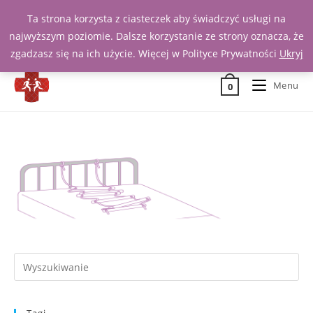
Ta strona korzysta z ciasteczek aby świadczyć usługi na
Zadzwoń 539 391 290
najwyższym poziomie. Dalsze korzystanie ze strony oznacza, że
zgadzasz się na ich użycie. Więcej w Polityce Prywatności
Ukryj
Menu
0