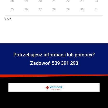
18
19
20
21
22
23
24
25
26
27
28
29
30
31
« Sie
Potrzebujesz informacji lub pomocy?
Zadzwoń 539 391 290