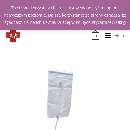
Ta strona korzysta z ciasteczek aby świadczyć usługi na
Zadzwoń 539 391 290
najwyższym poziomie. Dalsze korzystanie ze strony oznacza, że
zgadzasz się na ich użycie. Więcej w Polityce Prywatności
Ukryj
Menu
0