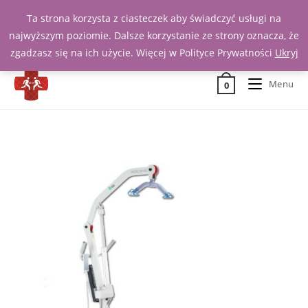
Ta strona korzysta z ciasteczek aby świadczyć usługi na
Zadzwoń 539 391 290
najwyższym poziomie. Dalsze korzystanie ze strony oznacza, że
zgadzasz się na ich użycie. Więcej w Polityce Prywatności
Ukryj
Menu
0