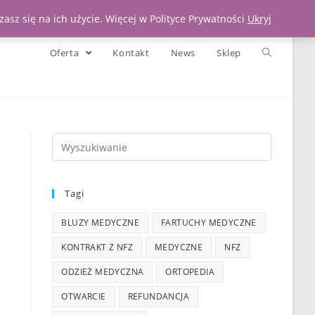
Moje konto
Koszyk
Zadzwoń 539 391 290
asz się na ich użycie. Więcej w Polityce Prywatności
Ukryj
Oferta
Kontakt
News
Sklep
Tagi
BLUZY MEDYCZNE
FARTUCHY MEDYCZNE
KONTRAKT Z NFZ
MEDYCZNE
NFZ
ODZIEŻ MEDYCZNA
ORTOPEDIA
OTWARCIE
REFUNDANCJA