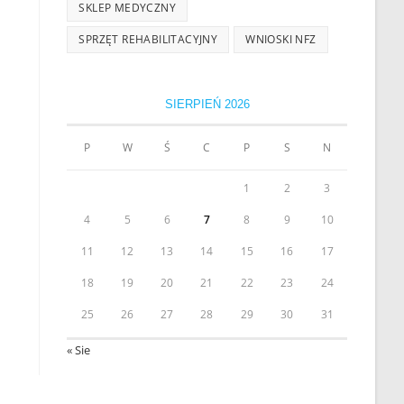
SKLEP MEDYCZNY
SPRZĘT REHABILITACYJNY
WNIOSKI NFZ
SIERPIEŃ 2026
P
W
Ś
C
P
S
N
1
2
3
4
5
6
7
8
9
10
11
12
13
14
15
16
17
18
19
20
21
22
23
24
25
26
27
28
29
30
31
« Sie