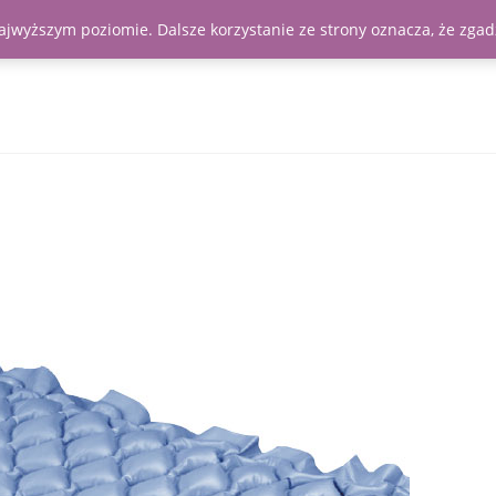
najwyższym poziomie. Dalsze korzystanie ze strony oznacza, że zgadz