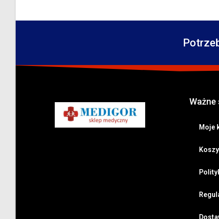
Potrze
Ważne 
Moje 
Koszy
Polit
Regul
Dostaw