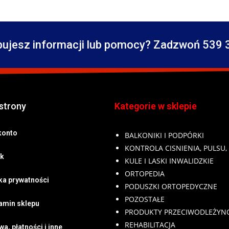
bujesz informacji lub pomocy? Zadzwoń 539 
strony
Kategorie w sklepie
konto
BALKONIKI I PODPÓRKI
KONTROLA CISNIENIA, PULSU,
k
KULE I LASKI INWALIDZKIE
ORTOPEDIA
yka prywatności
PODUSZKI ORTOPEDYCZNE
POZOSTAŁE
amin sklepu
PRODUKTY PRZECIWODLEŻY
REHABILITACJA
a, płatności i inne