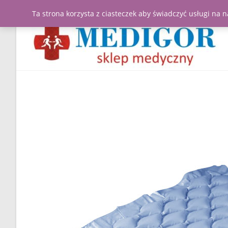
Ta strona korzysta z ciasteczek aby świadczyć usługi na 