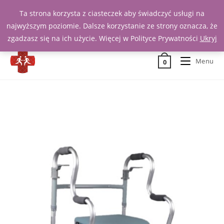
Ta strona korzysta z ciasteczek aby świadczyć usługi na
Zadzwoń 539 391 290
najwyższym poziomie. Dalsze korzystanie ze strony oznacza, że
zgadzasz się na ich użycie. Więcej w Polityce Prywatności
Ukryj
Menu
0