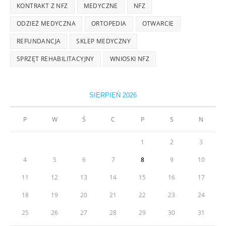
KONTRAKT Z NFZ
MEDYCZNE
NFZ
ODZIEŻ MEDYCZNA
ORTOPEDIA
OTWARCIE
REFUNDANCJA
SKLEP MEDYCZNY
SPRZĘT REHABILITACYJNY
WNIOSKI NFZ
SIERPIEŃ 2026
P
W
Ś
C
P
S
N
1
2
3
4
5
6
7
8
9
10
11
12
13
14
15
16
17
18
19
20
21
22
23
24
25
26
27
28
29
30
31