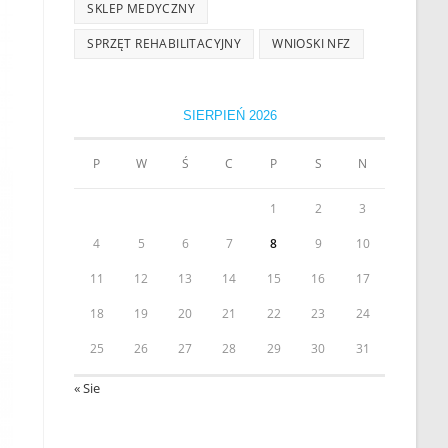
SKLEP MEDYCZNY
SPRZĘT REHABILITACYJNY
WNIOSKI NFZ
SIERPIEŃ 2026
P
W
Ś
C
P
S
N
1
2
3
4
5
6
7
8
9
10
11
12
13
14
15
16
17
18
19
20
21
22
23
24
25
26
27
28
29
30
31
« Sie