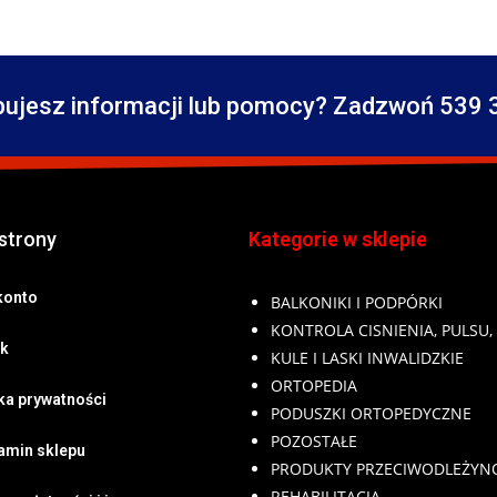
bujesz informacji lub pomocy? Zadzwoń 539 
strony
Kategorie w sklepie
konto
BALKONIKI I PODPÓRKI
KONTROLA CISNIENIA, PULSU,
k
KULE I LASKI INWALIDZKIE
ORTOPEDIA
yka prywatności
PODUSZKI ORTOPEDYCZNE
POZOSTAŁE
amin sklepu
PRODUKTY PRZECIWODLEŻY
REHABILITACJA