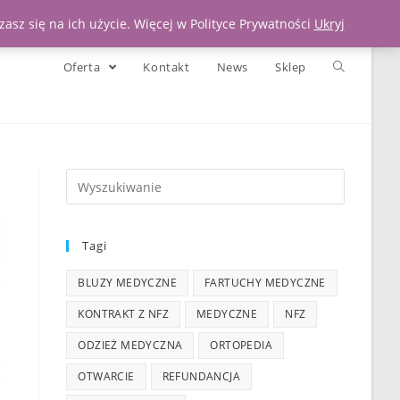
Moje konto
Koszyk
Zadzwoń 539 391 290
asz się na ich użycie. Więcej w Polityce Prywatności
Ukryj
Oferta
Kontakt
News
Sklep
Tagi
BLUZY MEDYCZNE
FARTUCHY MEDYCZNE
KONTRAKT Z NFZ
MEDYCZNE
NFZ
ODZIEŻ MEDYCZNA
ORTOPEDIA
OTWARCIE
REFUNDANCJA