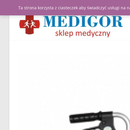
Ta strona korzysta z ciasteczek aby świadczyć usługi na 