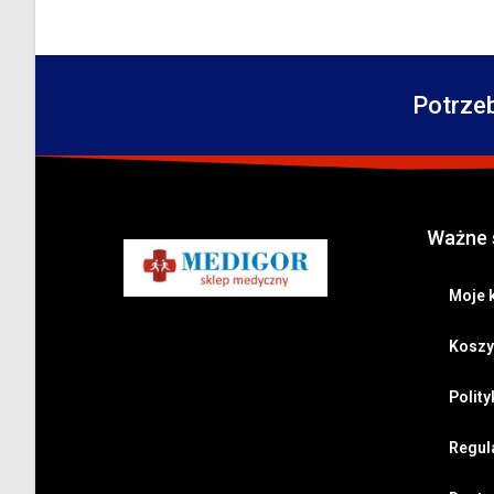
Potrze
Ważne 
Moje 
Koszy
Polit
Regul