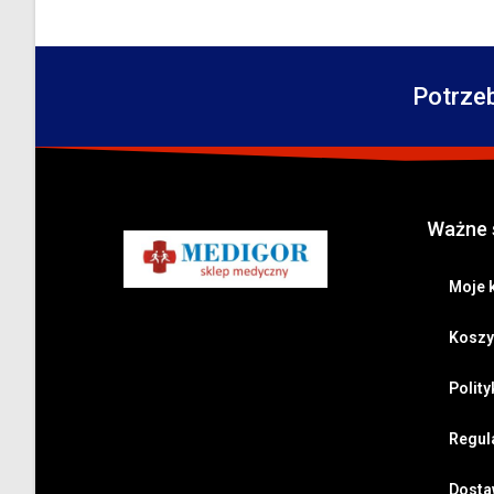
Potrze
Ważne 
Moje 
Koszy
Polit
Regul
Dostaw