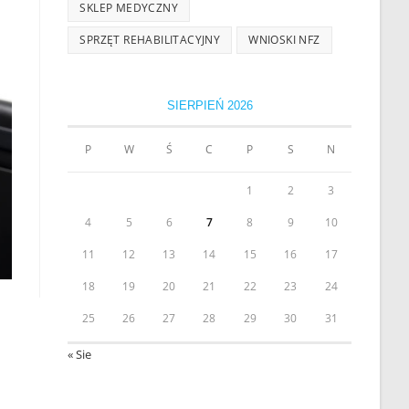
SKLEP MEDYCZNY
SPRZĘT REHABILITACYJNY
WNIOSKI NFZ
SIERPIEŃ 2026
P
W
Ś
C
P
S
N
1
2
3
4
5
6
7
8
9
10
11
12
13
14
15
16
17
18
19
20
21
22
23
24
25
26
27
28
29
30
31
« Sie