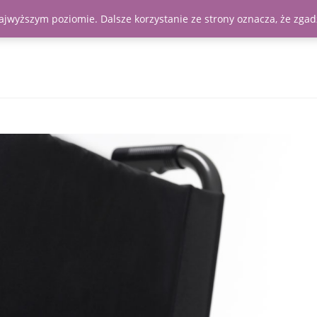
najwyższym poziomie. Dalsze korzystanie ze strony oznacza, że zgadz