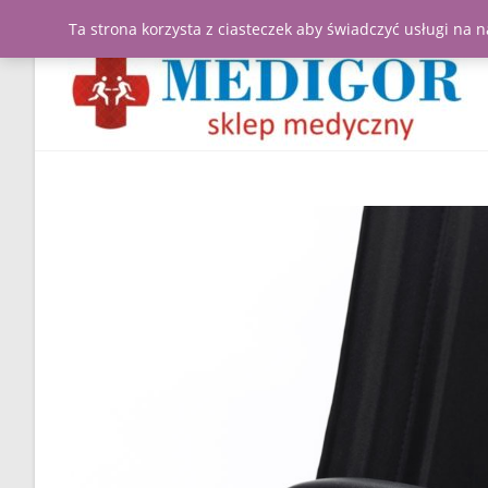
Ta strona korzysta z ciasteczek aby świadczyć usługi na 