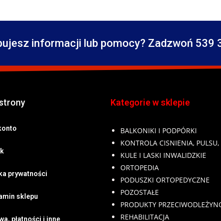
bujesz informacji lub pomocy? Zadzwoń 539 
strony
Kategorie w sklepie
konto
BALKONIKI I PODPÓRKI
KONTROLA CISNIENIA, PULSU,
k
KULE I LASKI INWALIDZKIE
ORTOPEDIA
yka prywatności
PODUSZKI ORTOPEDYCZNE
POZOSTAŁE
amin sklepu
PRODUKTY PRZECIWODLEŻY
REHABILITACJA
a, płatności i inne