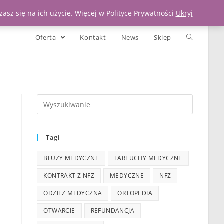
Moje konto
Koszyk
Zadzwoń 539 391 290
asz się na ich użycie. Więcej w Polityce Prywatności
Ukryj
Oferta
Kontakt
News
Sklep
Tagi
BLUZY MEDYCZNE
FARTUCHY MEDYCZNE
KONTRAKT Z NFZ
MEDYCZNE
NFZ
ODZIEŻ MEDYCZNA
ORTOPEDIA
OTWARCIE
REFUNDANCJA