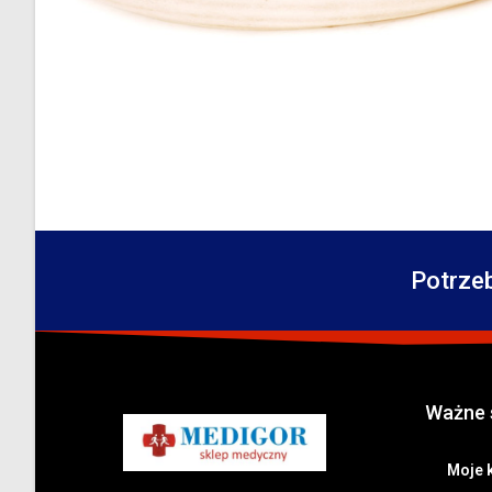
Potrze
Ważne 
Moje 