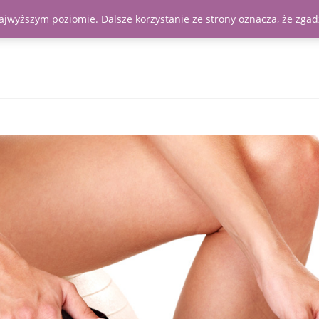
najwyższym poziomie. Dalsze korzystanie ze strony oznacza, że zgadz