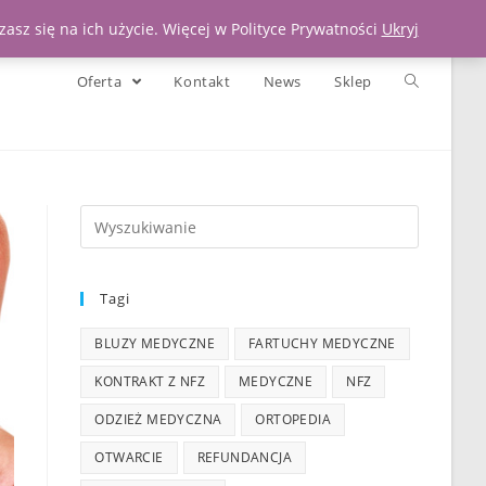
Moje konto
Koszyk
Zadzwoń 539 391 290
asz się na ich użycie. Więcej w Polityce Prywatności
Ukryj
Oferta
Kontakt
News
Sklep
Tagi
BLUZY MEDYCZNE
FARTUCHY MEDYCZNE
KONTRAKT Z NFZ
MEDYCZNE
NFZ
ODZIEŻ MEDYCZNA
ORTOPEDIA
OTWARCIE
REFUNDANCJA