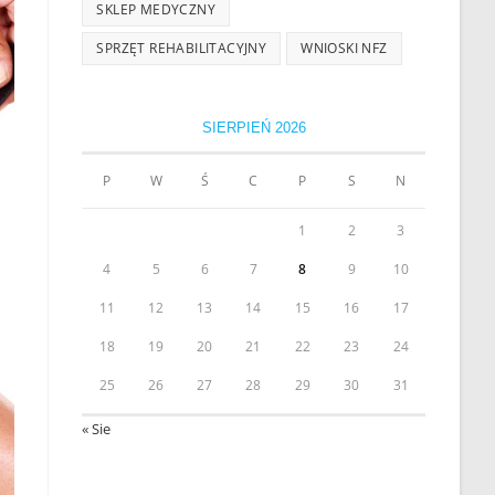
SKLEP MEDYCZNY
SPRZĘT REHABILITACYJNY
WNIOSKI NFZ
SIERPIEŃ 2026
P
W
Ś
C
P
S
N
1
2
3
4
5
6
7
8
9
10
11
12
13
14
15
16
17
18
19
20
21
22
23
24
25
26
27
28
29
30
31
« Sie