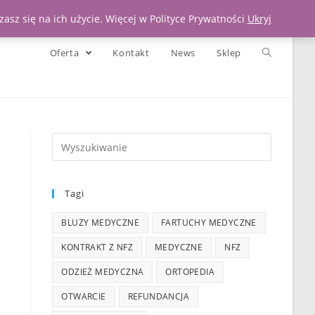
Moje konto
Koszyk
Zadzwoń 539 391 290
asz się na ich użycie. Więcej w Polityce Prywatności
Ukryj
Oferta
Kontakt
News
Sklep
Tagi
BLUZY MEDYCZNE
FARTUCHY MEDYCZNE
KONTRAKT Z NFZ
MEDYCZNE
NFZ
ODZIEŻ MEDYCZNA
ORTOPEDIA
OTWARCIE
REFUNDANCJA