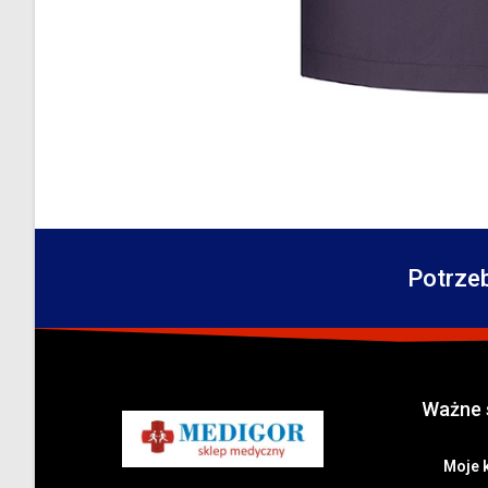
Potrze
Ważne 
Moje 