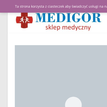
Ta strona korzysta z ciasteczek aby świadczyć usługi na 