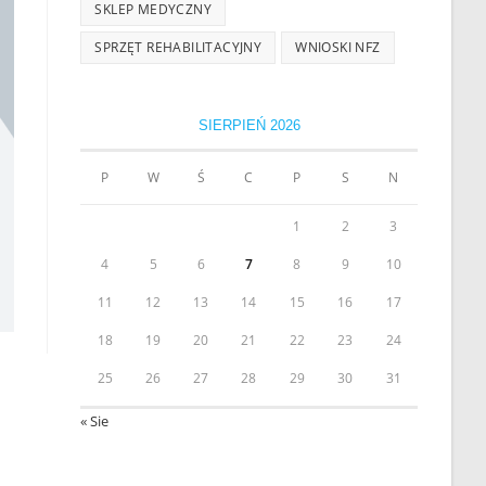
SKLEP MEDYCZNY
SPRZĘT REHABILITACYJNY
WNIOSKI NFZ
SIERPIEŃ 2026
P
W
Ś
C
P
S
N
1
2
3
4
5
6
7
8
9
10
11
12
13
14
15
16
17
18
19
20
21
22
23
24
25
26
27
28
29
30
31
« Sie