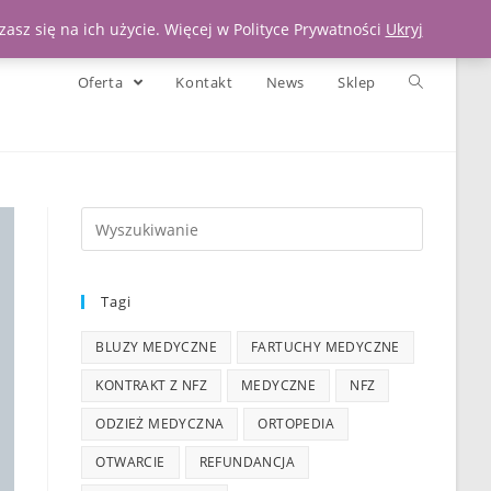
Moje konto
Koszyk
Zadzwoń 539 391 290
asz się na ich użycie. Więcej w Polityce Prywatności
Ukryj
Oferta
Kontakt
News
Sklep
Tagi
BLUZY MEDYCZNE
FARTUCHY MEDYCZNE
KONTRAKT Z NFZ
MEDYCZNE
NFZ
ODZIEŻ MEDYCZNA
ORTOPEDIA
OTWARCIE
REFUNDANCJA