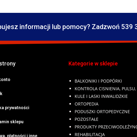
bujesz informacji lub pomocy? Zadzwoń 539 
strony
Kategorie w sklepie
konto
BALKONIKI I PODPÓRKI
KONTROLA CISNIENIA, PULSU,
k
KULE I LASKI INWALIDZKIE
ORTOPEDIA
yka prywatności
PODUSZKI ORTOPEDYCZNE
POZOSTAŁE
amin sklepu
PRODUKTY PRZECIWODLEŻY
REHABILITACJA
a, płatności i inne