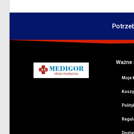
Potrze
Ważne 
Moje 
Koszy
Polit
Regul
Dostaw