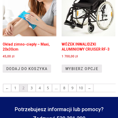
Okład zimno-ciepły – Maxi,
WÓZEK INWALIDZKI
20x30cm
ALUMINIOWY CRUISER RF-3
45,00
zł
1 700,00
zł
DODAJ DO KOSZYKA
WYBIERZ OPCJE
←
1
2
3
4
5
…
8
9
10
→
Potrzebujesz informacji lub pomocy?