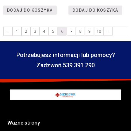
DODAJ DO KOSZYKA
DODAJ DO KOSZYKA
←
1
2
3
4
5
6
7
8
9
10
→
Potrzebujesz informacji lub pomocy?
Zadzwoń 539 391 290
Ważne strony