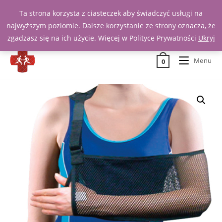
Ta strona korzysta z ciasteczek aby świadczyć usługi na
Zadzwoń 539 391 290
najwyższym poziomie. Dalsze korzystanie ze strony oznacza, że
zgadzasz się na ich użycie. Więcej w Polityce Prywatności
Ukryj
Menu
0