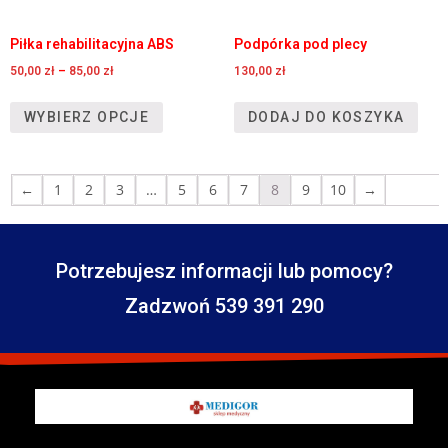
Piłka rehabilitacyjna ABS
Podpórka pod plecy
50,00
zł
–
85,00
zł
130,00
zł
WYBIERZ OPCJE
DODAJ DO KOSZYKA
←
1
2
3
…
5
6
7
8
9
10
→
Potrzebujesz informacji lub pomocy?
Zadzwoń 539 391 290