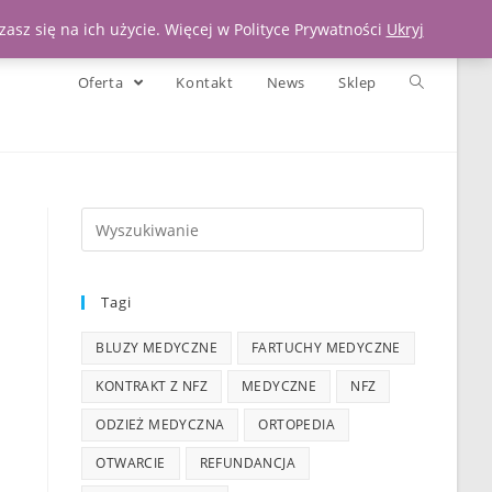
Moje konto
Koszyk
Zadzwoń 539 391 290
asz się na ich użycie. Więcej w Polityce Prywatności
Ukryj
Oferta
Kontakt
News
Sklep
Tagi
BLUZY MEDYCZNE
FARTUCHY MEDYCZNE
KONTRAKT Z NFZ
MEDYCZNE
NFZ
ODZIEŻ MEDYCZNA
ORTOPEDIA
OTWARCIE
REFUNDANCJA