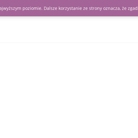
najwyższym poziomie. Dalsze korzystanie ze strony oznacza, że zgadz