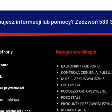
bujesz informacji lub pomocy? Zadzwoń 539 
strony
Kategorie w sklepie
konto
BALKONIKI I PODPÓRKI
KONTROLA CISNIENIA, PULSU,
k
KULE I LASKI INWALIDZKIE
ORTOPEDIA
yka prywatności
PODUSZKI ORTOPEDYCZNE
POZOSTAŁE
amin sklepu
PRODUKTY PRZECIWODLEŻY
REHABILITACJA
a, płatności i inne