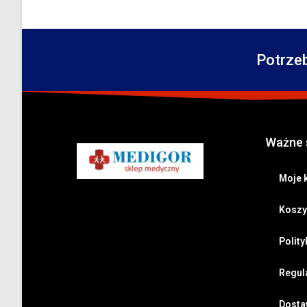
Potrze
Ważne 
Moje 
Koszy
Polit
Regul
Dostaw