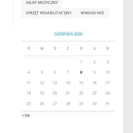
SKLEP MEDYCZNY
SPRZĘT REHABILITACYJNY
WNIOSKI NFZ
SIERPIEŃ 2026
P
W
Ś
C
P
S
N
1
2
3
4
5
6
7
8
9
10
11
12
13
14
15
16
17
18
19
20
21
22
23
24
25
26
27
28
29
30
31
« Sie