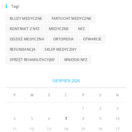
Tagi
BLUZY MEDYCZNE
FARTUCHY MEDYCZNE
KONTRAKT Z NFZ
MEDYCZNE
NFZ
ODZIEŻ MEDYCZNA
ORTOPEDIA
OTWARCIE
REFUNDANCJA
SKLEP MEDYCZNY
SPRZĘT REHABILITACYJNY
WNIOSKI NFZ
SIERPIEŃ 2026
P
W
Ś
C
P
S
N
1
2
3
4
5
6
7
8
9
10
11
12
13
14
15
16
17