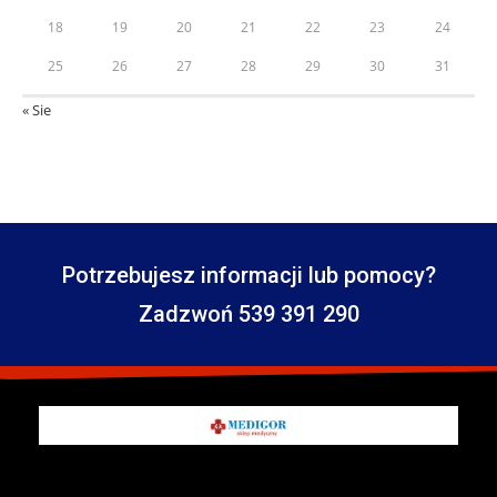
18
19
20
21
22
23
24
25
26
27
28
29
30
31
« Sie
Potrzebujesz informacji lub pomocy?
Zadzwoń 539 391 290