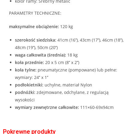
kolor ramy: Srebrny metalic
PARAMETRY TECHNICZNE:
maksymalne obciążenie:
120 kg
szerokość siedziska:
41cm (16’’), 43cm (17’’), 46cm (18’’),
48cm (19’’), 50cm (20’’)
waga całkowita (średnia):
18 kg
koła przednie:
20 x 5 cm (8’’ x 2’’)
koła tylne:
pneumatyczne (pompowane) lub pełne:
wymiary: 24‘’ x 1’’
podłokietniki:
uchylne, materiał Nylon
podnóżki:
zdejmowane, odchylane, z regulacją
wysokości
wymiary zewnętrzne całkowite:
111×60-69x94cm
Pokrewne produkty