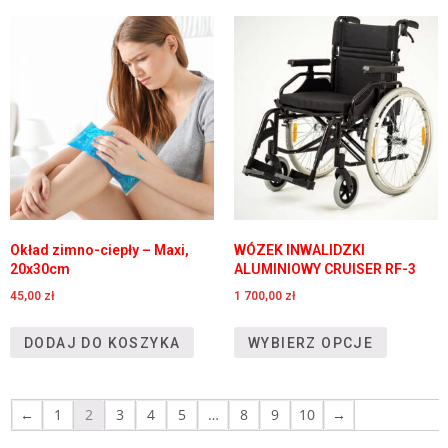
Okład zimno-ciepły – Maxi,
WÓZEK INWALIDZKI
20x30cm
ALUMINIOWY CRUISER RF-3
45,00
zł
1 700,00
zł
DODAJ DO KOSZYKA
WYBIERZ OPCJE
←
1
2
3
4
5
…
8
9
10
→