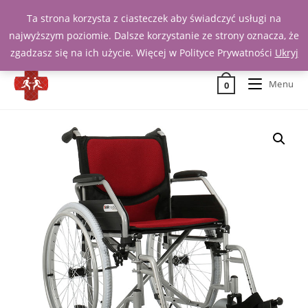
Ta strona korzysta z ciasteczek aby świadczyć usługi na
Zadzwoń 539 391 290
najwyższym poziomie. Dalsze korzystanie ze strony oznacza, że
zgadzasz się na ich użycie. Więcej w Polityce Prywatności
Ukryj
Menu
0